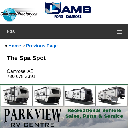
MENU
«
Home
«
Previous Page
The Spa Spot
Camrose, AB
780-678-2391