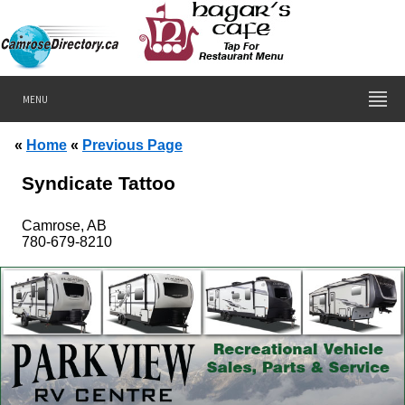
MENU
«
Home
«
Previous Page
Syndicate Tattoo
Camrose, AB
780-679-8210