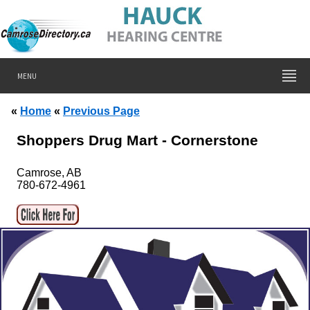
MENU
«
Home
«
Previous Page
Shoppers Drug Mart - Cornerstone
Camrose, AB
780-672-4961