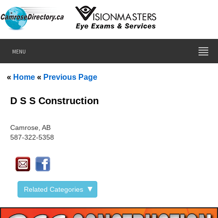
MENU
«
Home
«
Previous Page
D S S Construction
Camrose, AB
587-322-5358
Related Categories